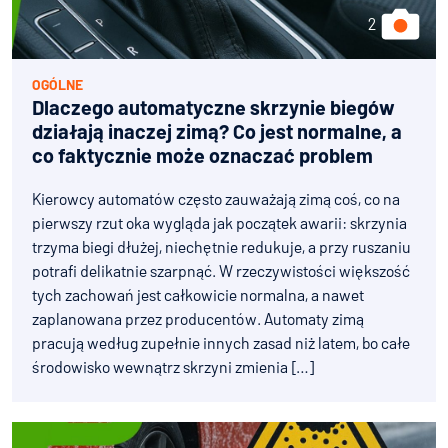
OGÓLNE
Dlaczego automatyczne skrzynie biegów
działają inaczej zimą? Co jest normalne, a
co faktycznie może oznaczać problem
Kierowcy automatów często zauważają zimą coś, co na
pierwszy rzut oka wygląda jak początek awarii: skrzynia
trzyma biegi dłużej, niechętnie redukuje, a przy ruszaniu
potrafi delikatnie szarpnąć. W rzeczywistości większość
tych zachowań jest całkowicie normalna, a nawet
Jak kupić auto na
zaplanowana przez producentów. Automaty zimą
Bidcar?
pracują według zupełnie innych zasad niż latem, bo całe
środowisko wewnątrz skrzyni zmienia […]
Jak sprzedać auto
na Bidcar?
Jak wystawić auto