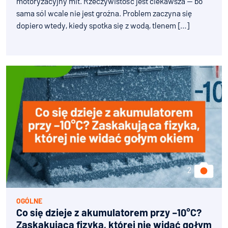
motoryzacyjny mit. Rzeczywistość jest ciekawsza — bo
sama sól wcale nie jest groźna. Problem zaczyna się
dopiero wtedy, kiedy spotka się z wodą, tlenem […]
OGÓLNE
Co się dzieje z akumulatorem przy –10°C?
Zaskakująca fizyka, której nie widać gołym