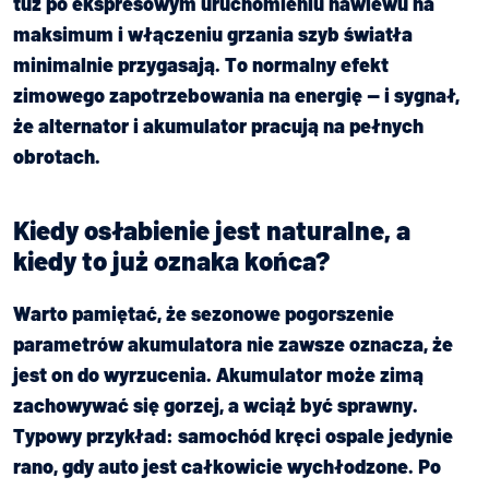
tuż po ekspresowym uruchomieniu nawiewu na
maksimum i włączeniu grzania szyb światła
minimalnie przygasają. To normalny efekt
zimowego zapotrzebowania na energię — i sygnał,
Jak kupić auto na
że alternator i akumulator pracują na pełnych
Bidcar?
obrotach.
Jak sprzedać auto
na Bidcar?
Kiedy osłabienie jest naturalne, a
Jak wystawić auto
kiedy to już oznaka końca?
na Bidcar?
Warto pamiętać, że sezonowe pogorszenie
parametrów akumulatora nie zawsze oznacza, że
jest on do wyrzucenia. Akumulator może zimą
Kupujący
zachowywać się gorzej, a wciąż być sprawny.
Typowy przykład: samochód kręci ospale jedynie
Sprzedający
rano, gdy auto jest całkowicie wychłodzone. Po