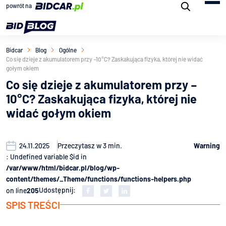
powrót na
Bidcar
Blog
Ogólne
Co się dzieje z akumulatorem przy –10°C? Zaskakująca fizyka, której nie widać
gołym okiem
Co się dzieje z akumulatorem przy –
10°C? Zaskakująca fizyka, której nie
widać gołym okiem
24.11.2025
Przeczytasz w
3
min.
Warning
: Undefined variable $id in
/var/www/html/bidcar.pl/blog/wp-
content/themes/_Theme/functions/functions-helpers.php
Udostępnij:
on line
205
SPIS TREŚCI