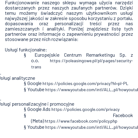
Funkcjonowanie naszego sklepu wymaga użycia narzędzi
dostarczanych przez naszych zaufanych partnerów. Dzięki
temu możemy świadczyć naszym użytkownikom usługi
najwyższej jakości w zakresie sposobu korzystaniu z portalu,
dopasowania oraz personalizacji treści przez nas
zamieszczanych i analityki. Poniżej znajdziesz listę tych
partnerów oraz informacje o zapewnieniu prywatności przez
stosowane przez nich rozwiązania:
.
Usługi funkcjonalne:
Europejskie Centrum Remarketingu Sp. z
§
o.o.
https://poleasingowe.pl/pl/pages/security-
trans
.
sługi analityczne
Google
§
https://policies.google.com/privacy?hl=pl-PL
Youtube
§
https://www.youtube.com/intl/ALL_pl/howyoutu
.
sługi personalizacyjne i promocyjne
Google Ads
§
https://policies.google.com/privacy
Facebook
§
(Meta)
https://www.facebook.com/policy.php
Youtube
§
https://www.youtube.com/intl/ALL_pl/howyoutu