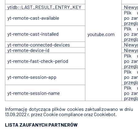
ytidb::LAST_RESULT_ENTRY_KEY
Niewy
Plik 
yt-remote-cast-available
po za
przegl
Plik 
yt-remote-cast-installed
po za
youtube.com
przegl
yt-remote-connected-devices
Niewy
yt-remote-device-id
Niewy
Plik 
yt-remote-fast-check-period
po za
przegl
Plik 
yt-remote-session-app
po za
przegl
Plik 
yt-remote-session-name
po za
przegl
Informację dotycząca plików cookies zaktualizowano w dniu
13.09.2022 r. przez Cookie compliance oraz Cookiebot.
LISTA ZAUFANYCH PARTNERÓW