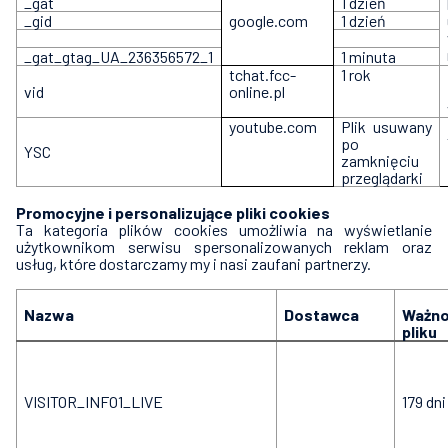
_gat
1 dzień
_gid
google.com
1 dzień
_gat_gtag_UA_236356572_1
1 minuta
tchat.fcc-
1 rok
vid
online.pl
youtube.com
Plik usuwany
po
YSC
zamknięciu
przeglądarki
Promocyjne i personalizujące pliki cookies
Ta kategoria plików cookies umożliwia na wyświetlanie
użytkownikom serwisu spersonalizowanych reklam oraz
usług, które dostarczamy my i nasi zaufani partnerzy.
Nazwa
Dostawca
Ważn
pliku
VISITOR_INFO1_LIVE
179 dni