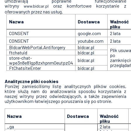
umożliwiają poprawne funkcjonowanie
witryny
oraz komfortowe korzystanie z
www.bidcar.pl
oferowanych przez nas usług.
Nazwa
Dostawca
Ważność
pliku
CONSENT
google.com
2 lata
CONSENT
youtube.com
2 lata
BidcarWebPortal.Antiforgery
bidcar.pl
Plik usuw
ftchatuid
bidcar.pl
po
store-chat-
bidcar.pl
zamknięci
wpe3n8e81gp8zxhpnm0eutpz04
przeglądar
FtChatsiteEnter
bidcar.pl
Analityczne pliki cookies
Poniżej zamieściliśmy listę analitycznych plików cookies,
które służą nam do analizowania sposobu korzystania z
naszej witryny przez odwiedzających, a także zapewnienia
użytkownikom łatwiejszego poruszania się po stronie.
Nazwa
Dostawca
Ważność
pliku
_ga
2 lata