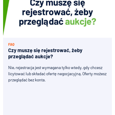
FAQ
Jak kupić auto na
Czy muszę się rejestrować, żeby
Bidcar?
przeglądać aukcje?
Jak sprzedać auto
Nie, rejestracja jest wymagana tylko wtedy, gdy chcesz
na Bidcar?
licytować lub składać ofertę negocjacyjną. Oferty możesz
przeglądać bez konta.
Jak wystawić auto
na Bidcar?
Kupujący