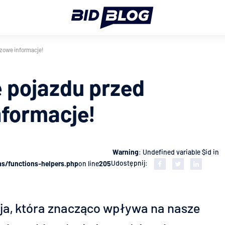
zowe informacje!
ę pojazdu przed
formacje!
Warning
: Undefined variable $id in
Udostępnij:
s/functions-helpers.php
on line
205
a, która znacząco wpływa na nasze