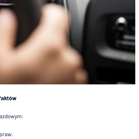
 faktów
ojazdowym:
apraw.