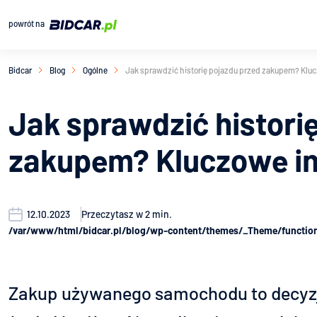
powrót na
Bidcar
Blog
Ogólne
Jak sprawdzić historię pojazdu przed zakupem? Kluc
Jak sprawdzić histori
zakupem? Kluczowe in
12.10.2023
Przeczytasz w
2
min.
/var/www/html/bidcar.pl/blog/wp-content/themes/_Theme/function
Zakup używanego samochodu to decyzj