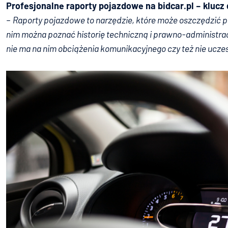
Profesjonalne raporty pojazdowe na bidcar.pl – kluc
–
Raporty pojazdowe to narzędzie, które może oszczędzić 
nim można poznać historię techniczną i prawno-administracy
nie ma na nim obciążenia komunikacyjnego czy też nie ucz