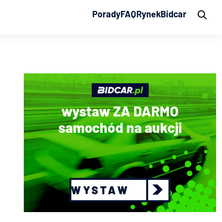
Porady
FAQ
Rynek
Bidcar
wystaw ZA DARMO
samochód na aukcji
WYSTAW