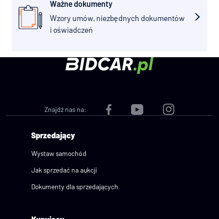
Ważne dokumenty
Jak sprzedać auto
Wzory umów, niezbędnych dokumentów
na Bidcar?
i oświadczeń
Jak wystawić auto
na Bidcar?
Kupujący
Znajdź nas na:
Sprzedający
Sprzedający
Wystaw samochód
Jak sprzedać na aukcji
Dokumenty dla sprzedających