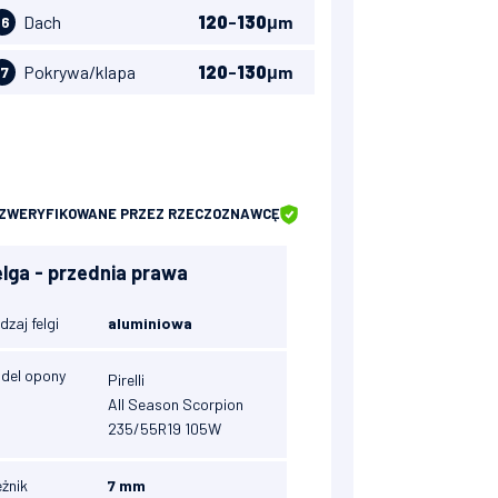
Dach
120
-
130
μm
16
Pokrywa/klapa
120
-
130
μm
17
ZWERYFIKOWANE
PRZEZ RZECZOZNAWCĘ
elga - przednia prawa
dzaj felgi
aluminiowa
del opony
Pirelli
All Season Scorpion
235/55R19 105W
eżnik
7 mm