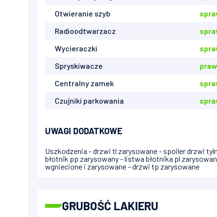
Otwieranie szyb
spr
Radioodtwarzacz
spr
Wycieraczki
spra
Spryskiwacze
praw
Centralny zamek
spr
Czujniki parkowania
spr
UWAGI DODATKOWE
Uszkodzenia - drzwi tl zarysowane - spoiler drzwi ty
błotnik pp zarysowany - listwa błotnika pl zarysowan
wgniecione i zarysowane - drzwi tp zarysowane
GRUBOŚĆ LAKIERU