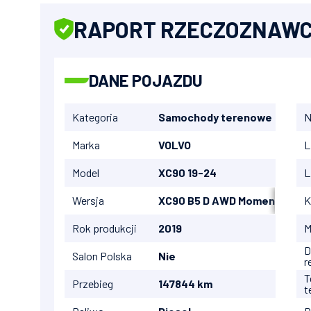
RAPORT RZECZOZNAW
DANE POJAZDU
Kategoria
Samochody terenowe
N
Marka
VOLVO
L
Model
XC90 19-24
L
Wersja
XC90 B5 D AWD Momentum au
K
Rok produkcji
2019
M
D
Salon Polska
Nie
r
T
Przebieg
147844 km
t