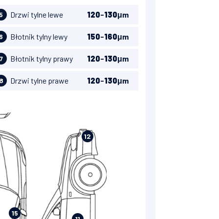
Drzwi tylne lewe
120
-
130
μm
5
Błotnik tylny lewy
150
-
160
μm
6
Błotnik tylny prawy
120
-
130
μm
7
Drzwi tylne prawe
120
-
130
μm
8
12
15
11