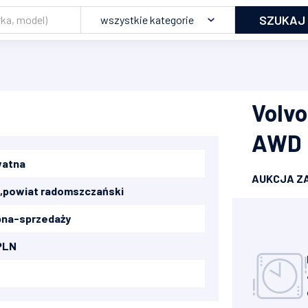
SZUKAJ
wszystkie kategorie
Volv
AWD
watna
AUKCJA Z
,
powiat radomszczański
na-sprzedaży
PLN