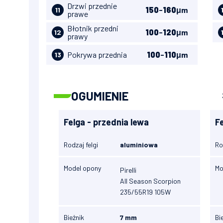
Drzwi przednie
150
-
160
μm
11
prawe
Błotnik przedni
100
-
120
μm
12
prawy
Pokrywa przednia
100
-
110
μm
13
OGUMIENIE
Felga - przednia lewa
F
Rodzaj felgi
aluminiowa
Ro
Model opony
Mo
Pirelli
All Season Scorpion
235/55R19 105W
Bieżnik
7 mm
Bi