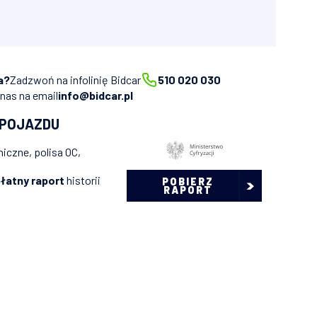
a?
Zadzwoń na infolinię Bidcar
510 020 030
 nas na email
info@bidcar.pl
 POJAZDU
iczne, polisa OC,
łatny raport
historii
POBIERZ
RAPORT