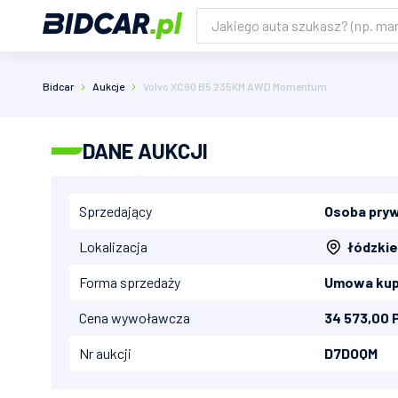
Bidcar
Aukcje
Volvo XC90 B5 235KM AWD Momentum
DANE AUKCJI
Sprzedający
Osoba pry
Lokalizacja
łódzkie
Forma sprzedaży
Umowa kup
Cena wywoławcza
34 573,00 
Nr aukcji
D7DOQM