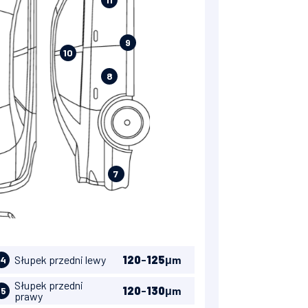
9
10
8
7
Słupek przedni lewy
120
-
125
μm
14
Słupek przedni
120
-
130
μm
15
prawy