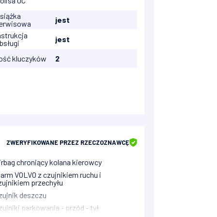
olisa OC
siążka
jest
erwisowa
nstrukcja
jest
bsługi
lość kluczyków
2
ZWERYFIKOWANE
PRZEZ RZECZOZNAWCĘ
irbag chroniący kolana kierowcy
larm VOLVO z czujnikiem ruchu i
zujnikiem przechyłu
zujnik deszczu
zujniki parkowania - przód - tył