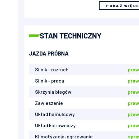
POKAŻ WIĘC
STAN TECHNICZNY
JAZDA PRÓBNA
Silnik - rozruch
praw
Silnik - praca
praw
Skrzynia biegów
praw
Zawieszenie
praw
Układ hamulcowy
praw
Układ kierowniczy
praw
Klimatyzacja, ogrzewanie
spr