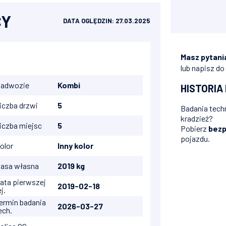
CY
DATA OGLĘDZIN: 27.03.2025
Masz pytani
lub napisz do
adwozie
Kombi
HISTORIA
iczba drzwi
5
Badania techn
kradzież?
iczba miejsc
5
Pobierz
bezp
pojazdu.
t
olor
Inny kolor
asa własna
2019 kg
ata pierwszej
2019-02-18
ej.
ermin badania
2026-03-27
ech.