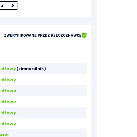
EJ
ZWERYFIKOWANE
PRZEZ RZECZOZNAWCĘ
idłowy
(zimny silnik)
idłowy
idłowa
idłowe
idłowy
idłowy
awne