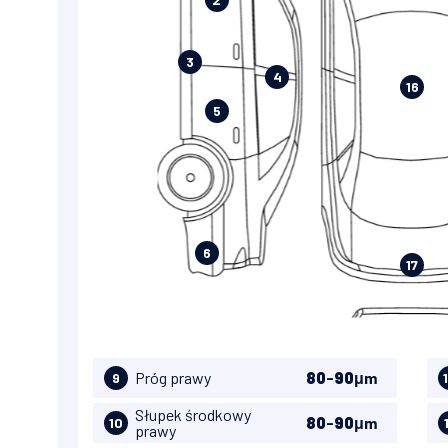
3
4
16
5
6
17
Próg prawy
80
-
90
μm
9
Słupek środkowy
80
-
90
μm
10
prawy