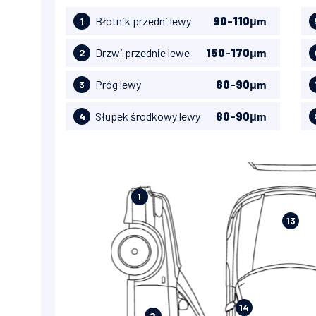
Błotnik przedni lewy
90
-
110
μm
1
Drzwi przednie lewe
150
-
170
μm
2
Próg lewy
80
-
90
μm
3
Słupek środkowy lewy
80
-
90
μm
4
1
13
14
2