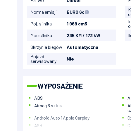
Paliwo
Diesel
P
K
Norma emisji
EURO 6c
s
I
Poj. silnika
1 969 cm3
o
Moc silnika
235 KM / 173 kW
I
Skrzynia biegów
Automatyczna
Pojazd
Nie
serwisowany
WYPOSAŻENIE
ABS
A
Airbag 6 sztuk
A
c
Android Auto i Apple Carplay
C
ASR
C