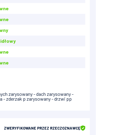
awne
awne
wny
idłowy
awne
awne
lnych zarysowany - dach zarysowany -
a - zderzak p zarysowany - drzwi pp
ZWERYFIKOWANE
PRZEZ RZECZOZNAWCĘ