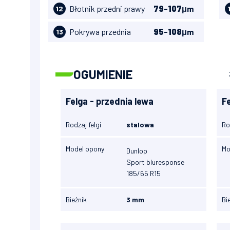
Błotnik przedni prawy
79
-
107
μm
12
Pokrywa przednia
95
-
108
μm
13
OGUMIENIE
Felga - przednia lewa
F
Rodzaj felgi
stalowa
Ro
Model opony
Mo
Dunlop
Sport bluresponse
185/65 R15
Bieżnik
3 mm
Bi