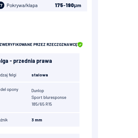
Pokrywa/klapa
175
-
190
μm
17
ZWERYFIKOWANE
PRZEZ RZECZOZNAWCĘ
elga - przednia prawa
dzaj felgi
stalowa
del opony
Dunlop
Sport bluresponse
185/65 R15
eżnik
3 mm