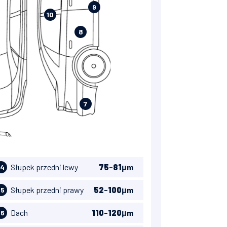
9
10
8
7
Słupek przedni lewy
75
-
81
μm
14
Słupek przedni prawy
52
-
100
μm
15
Dach
110
-
120
μm
16