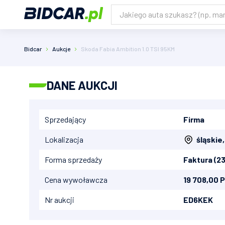
Bidcar
Aukcje
Skoda Fabia Ambition 1.0 TSI 95KM
DANE AUKCJI
Sprzedający
Firma
Lokalizacja
śląskie
,
Forma sprzedaży
Faktura (2
Cena wywoławcza
19 708,00 
Nr aukcji
ED6KEK