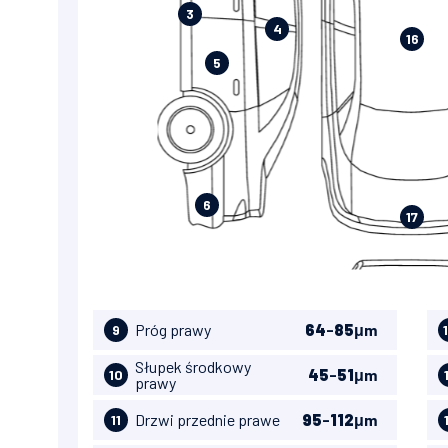
3
4
16
5
6
17
Próg prawy
64
-
85
μm
9
Słupek środkowy
45
-
51
μm
10
prawy
Drzwi przednie prawe
95
-
112
μm
11