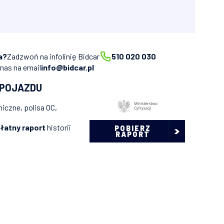
a?
Zadzwoń na infolinię Bidcar
510 020 030
 nas na email
info@bidcar.pl
 POJAZDU
iczne, polisa OC,
łatny raport
historii
POBIERZ
RAPORT