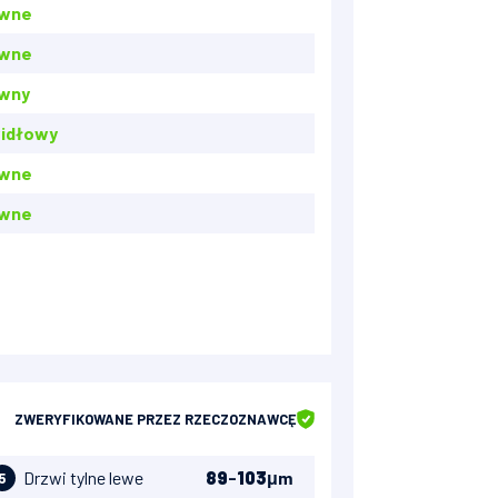
awne
awne
wny
idłowy
awne
awne
ZWERYFIKOWANE
PRZEZ RZECZOZNAWCĘ
Drzwi tylne lewe
89
-
103
μm
5