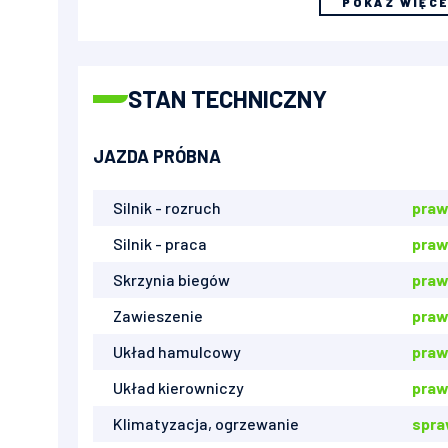
POKAŻ WIĘC
STAN TECHNICZNY
JAZDA PRÓBNA
Silnik - rozruch
praw
Silnik - praca
praw
Skrzynia biegów
praw
Zawieszenie
praw
Układ hamulcowy
praw
Układ kierowniczy
praw
Klimatyzacja, ogrzewanie
spr