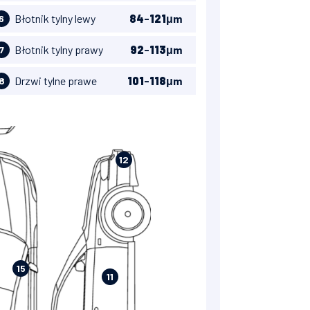
Błotnik tylny lewy
84
-
121
μm
6
Błotnik tylny prawy
92
-
113
μm
7
Drzwi tylne prawe
101
-
118
μm
8
12
15
11