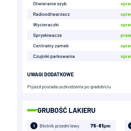
Otwieranie szyb
spr
Radioodtwarzacz
spr
Wycieraczki
spra
Spryskiwacze
praw
Centralny zamek
spr
Czujniki parkowania
spr
UWAGI DODATKOWE
Pojazd posiada uszkodzenia po gradobiciu
GRUBOŚĆ LAKIERU
Błotnik przedni lewy
75
-
81
μm
1