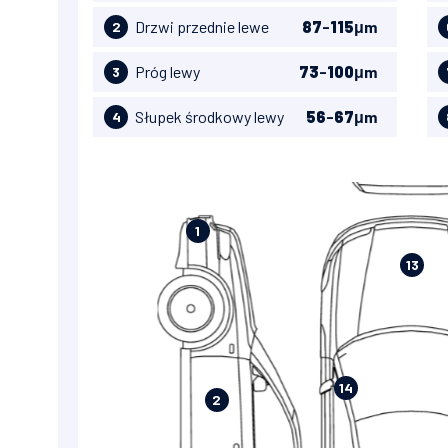
Drzwi przednie lewe
87
-
115
μm
2
Próg lewy
73
-
100
μm
3
Słupek środkowy lewy
56
-
67
μm
4
1
13
14
2