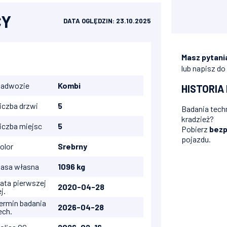
CY
DATA OGLĘDZIN: 23.10.2025
Masz pytani
lub napisz do
adwozie
Kombi
HISTORIA
iczba drzwi
5
Badania techn
kradzież?
iczba miejsc
5
Pobierz
bezp
pojazdu.
olor
Srebrny
asa własna
1096 kg
ata pierwszej
2020-04-28
ej.
ermin badania
2026-04-28
ech.