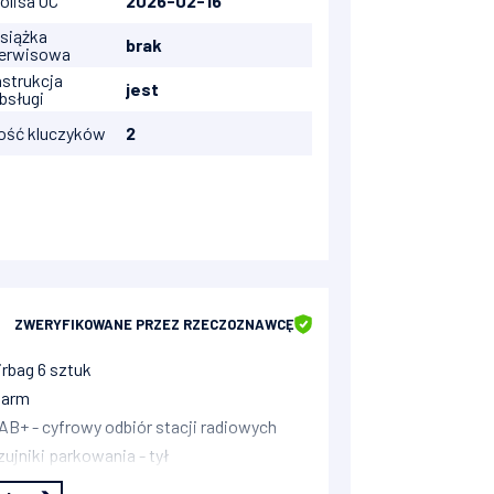
olisa OC
2026-02-16
siążka
brak
erwisowa
nstrukcja
jest
bsługi
lość kluczyków
2
ZWERYFIKOWANE
PRZEZ RZECZOZNAWCĘ
irbag 6 sztuk
larm
AB+ - cyfrowy odbiór stacji radiowych
zujniki parkowania - tył