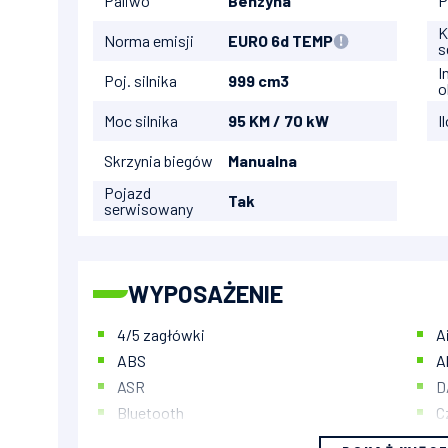
Paliwo
Benzyna
P
K
Norma emisji
EURO 6d TEMP
s
I
Poj. silnika
999 cm3
o
Moc silnika
95 KM / 70 kW
I
Skrzynia biegów
Manualna
Pojazd
Tak
serwisowany
WYPOSAŻENIE
4/5 zagłówki
A
ABS
A
ASR
D
Bluetooth
C