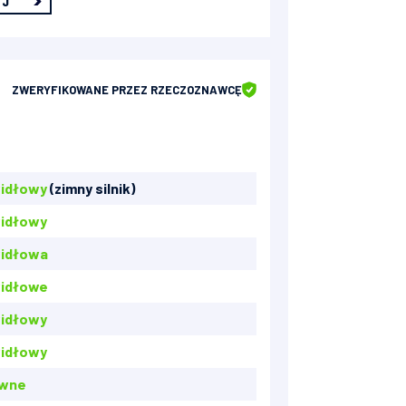
EJ
ZWERYFIKOWANE
PRZEZ RZECZOZNAWCĘ
idłowy
(zimny silnik)
idłowy
idłowa
idłowe
idłowy
idłowy
awne