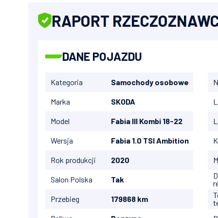
RAPORT RZECZOZNAW
DANE POJAZDU
Kategoria
Samochody osobowe
N
Marka
SKODA
L
Model
Fabia III Kombi 18-22
L
Wersja
Fabia 1.0 TSI Ambition
K
Rok produkcji
2020
M
D
Salon Polska
Tak
r
T
Przebieg
179868 km
t