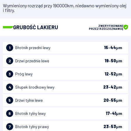
Wymieniony rozrząd przy 190000km, niedawno wymieniony olej
i filtry.
GRUBOŚĆ LAKIERU
ZWERYFIKOWANE
PRZEZ RZECZOZNAWCĘ
1
Błotnik przedni lewy
15
-
44
μm
2
Drzwi przednie lewe
19
-
50
μm
3
Próg lewy
12
-
52
μm
4
Słupek środkowy lewy
23
-
42
μm
5
Drzwi tylne lewe
20
-
55
μm
6
Błotnik tylny lewy
17
-
41
μm
7
Błotnik tylny prawy
23
-
53
μm