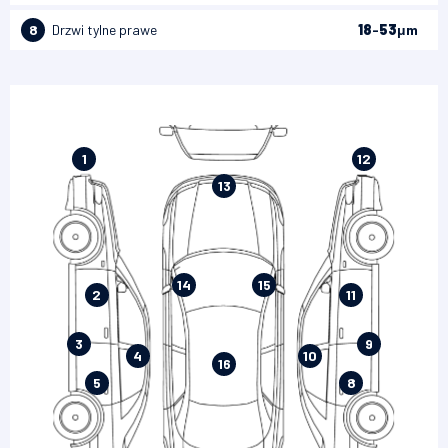
8
Drzwi tylne prawe
18
-
53
μm
1
12
13
14
15
2
11
3
9
4
10
16
5
8