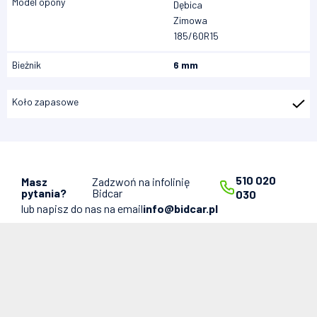
Model opony
Dębica
Zimowa
185/60R15
Bieżnik
6 mm
Koło zapasowe
510 020
Masz
Zadzwoń na infolinię
pytania?
Bidcar
030
lub napisz do nas na email
info@bidcar.pl