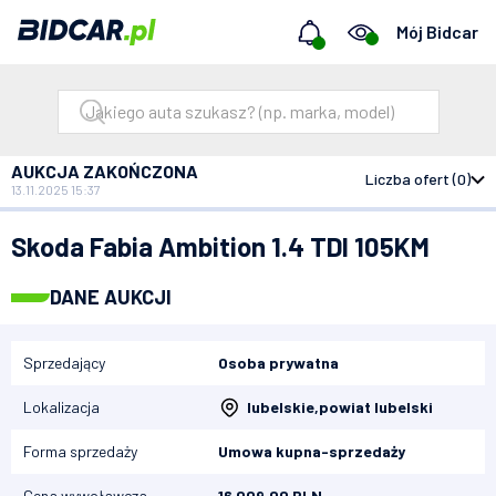
Mój Bidcar
AUKCJA ZAKOŃCZONA
Liczba ofert (0)
13.11.2025 15:37
Bidcar
Aukcje
Skoda Fabia Ambition 1.4 TDI 105KM
Skoda Fabia Ambition 1.4 TDI 105KM
DANE AUKCJI
Sprzedający
Osoba prywatna
Lokalizacja
lubelskie
,
powiat lubelski
Forma sprzedaży
Umowa kupna-sprzedaży
Cena wywoławcza
16 009,00 PLN