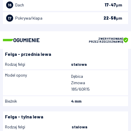
16
Dach
17
-
47
μm
17
Pokrywa/klapa
22
-
58
μm
OGUMIENIE
ZWERYFIKOWANE
PRZEZ RZECZOZNAWCĘ
Felga - przednia lewa
Rodzaj felgi
stalowa
Model opony
Dębica
Zimowa
185/60R15
Bieżnik
4 mm
Felga - tylna lewa
Rodzaj felgi
stalowa