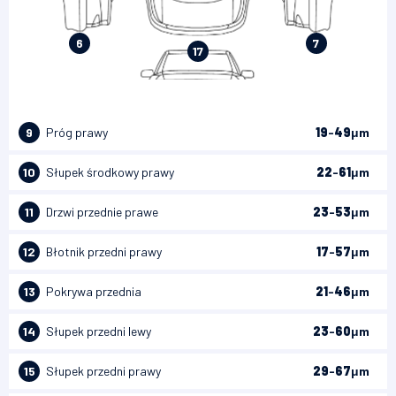
6
7
17
9
Próg prawy
19
-
49
μm
10
Słupek środkowy prawy
22
-
61
μm
11
Drzwi przednie prawe
23
-
53
μm
12
Błotnik przedni prawy
17
-
57
μm
13
Pokrywa przednia
21
-
46
μm
14
Słupek przedni lewy
23
-
60
μm
15
Słupek przedni prawy
29
-
67
μm