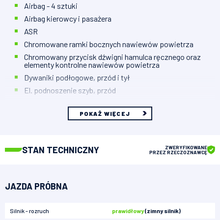
Airbag - 4 sztuki
Airbag kierowcy i pasażera
ASR
Chromowane ramki bocznych nawiewów powietrza
Chromowany przycisk dźwigni hamulca ręcznego oraz
elementy kontrolne nawiewów powietrza
Dywaniki podłogowe, przód i tył
El. podnoszenie szyb, przód
POKAŻ WIĘCEJ
STAN TECHNICZNY
ZWERYFIKOWANE
PRZEZ RZECZOZNAWCĘ
JAZDA PRÓBNA
Silnik - rozruch
prawidłowy
(zimny silnik)