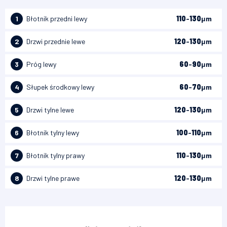
1
Błotnik przedni lewy
110
-
130
μm
2
Drzwi przednie lewe
120
-
130
μm
3
Próg lewy
60
-
90
μm
4
Słupek środkowy lewy
60
-
70
μm
5
Drzwi tylne lewe
120
-
130
μm
6
Błotnik tylny lewy
100
-
110
μm
7
Błotnik tylny prawy
110
-
130
μm
8
Drzwi tylne prawe
120
-
130
μm