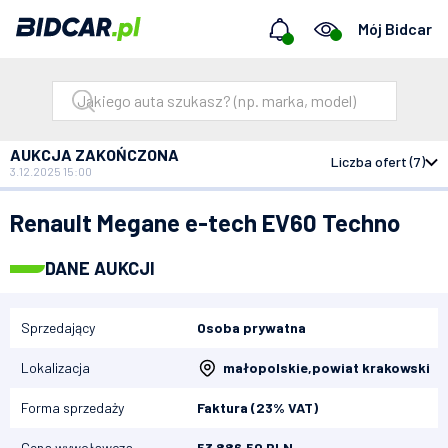
Mój Bidcar
AUKCJA ZAKOŃCZONA
Liczba ofert (7)
3.12.2025 15:00
Bidcar
Aukcje
Renault Megane e-tech EV60 Techno
Renault Megane e-tech EV60 Techno
DANE AUKCJI
Sprzedający
Osoba prywatna
Lokalizacja
małopolskie
,
powiat krakowski
Forma sprzedaży
Faktura (23% VAT)
Cena wywoławcza
53 886,50 PLN