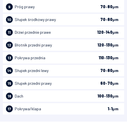
9
Próg prawy
70
-
80
μm
10
Słupek środkowy prawy
70
-
80
μm
11
Drzwi przednie prawe
120
-
140
μm
12
Błotnik przedni prawy
120
-
130
μm
13
Pokrywa przednia
110
-
130
μm
14
Słupek przedni lewy
70
-
80
μm
15
Słupek przedni prawy
60
-
70
μm
16
Dach
100
-
130
μm
17
Pokrywa/klapa
1
-
1
μm