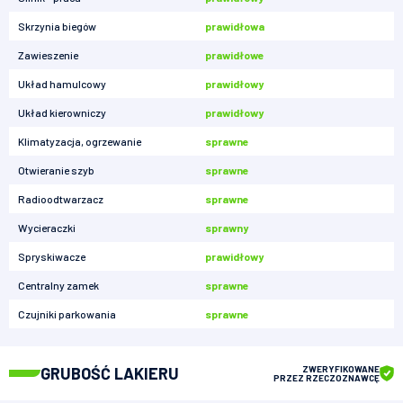
Skrzynia biegów
prawidłowa
Zawieszenie
prawidłowe
Układ hamulcowy
prawidłowy
Układ kierowniczy
prawidłowy
Klimatyzacja, ogrzewanie
sprawne
Otwieranie szyb
sprawne
Radioodtwarzacz
sprawne
Wycieraczki
sprawny
Spryskiwacze
prawidłowy
Centralny zamek
sprawne
Czujniki parkowania
sprawne
GRUBOŚĆ LAKIERU
ZWERYFIKOWANE
PRZEZ RZECZOZNAWCĘ