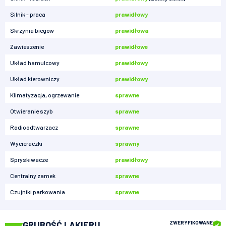
Silnik - praca
prawidłowy
Skrzynia biegów
prawidłowa
Zawieszenie
prawidłowe
Układ hamulcowy
prawidłowy
Układ kierowniczy
prawidłowy
Klimatyzacja, ogrzewanie
sprawne
Otwieranie szyb
sprawne
Radioodtwarzacz
sprawne
Wycieraczki
sprawny
Spryskiwacze
prawidłowy
Centralny zamek
sprawne
Czujniki parkowania
sprawne
GRUBOŚĆ LAKIERU
ZWERYFIKOWANE