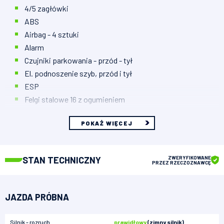
4/5 zagłówki
ABS
Airbag - 4 sztuki
Alarm
Czujniki parkowania - przód - tył
El. podnoszenie szyb, przód i tył
ESP
Felgi stalowe 16 z ogumieniem
POKAŻ WIĘCEJ
STAN TECHNICZNY
ZWERYFIKOWANE
PRZEZ RZECZOZNAWCĘ
JAZDA PRÓBNA
Silnik - rozruch
prawidłowy
(zimny silnik)