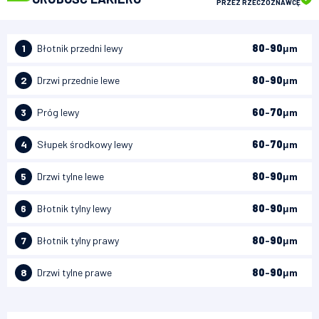
PRZEZ RZECZOZNAWCĘ
1
Błotnik przedni lewy
80
-
90
μm
2
Drzwi przednie lewe
80
-
90
μm
3
Próg lewy
60
-
70
μm
4
Słupek środkowy lewy
60
-
70
μm
5
Drzwi tylne lewe
80
-
90
μm
6
Błotnik tylny lewy
80
-
90
μm
7
Błotnik tylny prawy
80
-
90
μm
8
Drzwi tylne prawe
80
-
90
μm