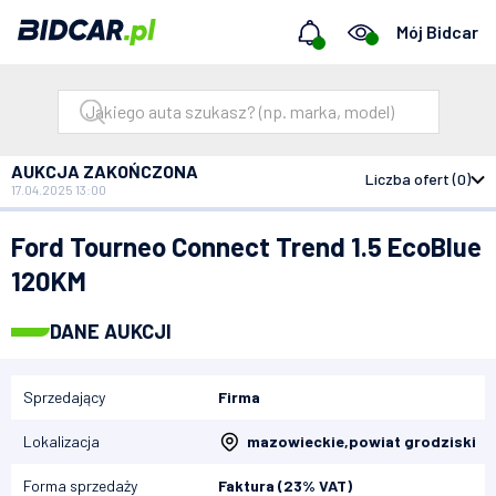
Mój Bidcar
AUKCJA ZAKOŃCZONA
Liczba ofert (0)
17.04.2025 13:00
Bidcar
Aukcje
Ford Tourneo Connect Trend 1.5 EcoBlue 120KM
Ford Tourneo Connect Trend 1.5 EcoBlue
120KM
DANE AUKCJI
Sprzedający
Firma
Lokalizacja
mazowieckie
,
powiat grodziski
Forma sprzedaży
Faktura (23% VAT)