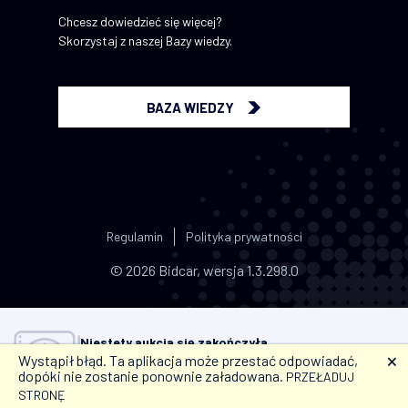
Chcesz dowiedzieć się więcej?
Skorzystaj z naszej Bazy wiedzy.
BAZA WIEDZY
Regulamin
Polityka prywatności
© 2026 Bidcar, wersja 1.3.298.0
Niestety aukcja się zakończyła.
Wystąpił błąd. Ta aplikacja może przestać odpowiadać,
🗙
Jeśli w przyszłości nie chcesz przegapić okazji,
dodaj
dopóki nie zostanie ponownie załadowana.
PRZEŁADUJ
aukcje do ulubionych i ustaw przypomnienie.
STRONĘ