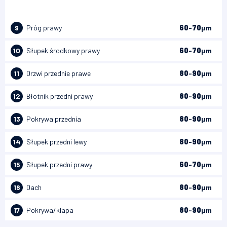
9
Próg prawy
60
-
70
μm
10
Słupek środkowy prawy
60
-
70
μm
11
Drzwi przednie prawe
80
-
90
μm
12
Błotnik przedni prawy
80
-
90
μm
13
Pokrywa przednia
80
-
90
μm
14
Słupek przedni lewy
80
-
90
μm
15
Słupek przedni prawy
60
-
70
μm
16
Dach
80
-
90
μm
17
Pokrywa/klapa
80
-
90
μm