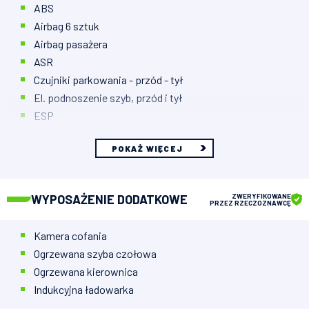
ABS
Airbag 6 sztuk
Airbag pasażera
ASR
Czujniki parkowania - przód - tył
El. podnoszenie szyb, przód i tył
ESP
POKAŻ WIĘCEJ
WYPOSAŻENIE DODATKOWE
ZWERYFIKOWANE
PRZEZ RZECZOZNAWCĘ
Kamera cofania
Ogrzewana szyba czołowa
Ogrzewana kierownica
Indukcyjna ładowarka