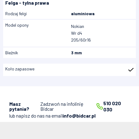
Felga - tylna prawa
Rodzaj felgi
aluminiowa
Model opony
Nokian
Wr d4
205/60r16
Bieżnik
3 mm
Koło zapasowe
510 020
Masz
Zadzwoń na infolinię
pytania?
Bidcar
030
lub napisz do nas na email
info@bidcar.pl