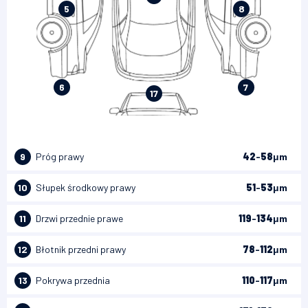
5
8
6
7
17
9
Próg prawy
42
-
58
μm
10
Słupek środkowy prawy
51
-
53
μm
11
Drzwi przednie prawe
119
-
134
μm
12
Błotnik przedni prawy
78
-
112
μm
13
Pokrywa przednia
110
-
117
μm