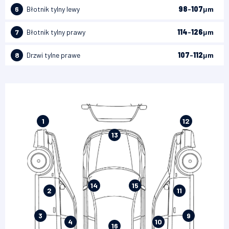
6
Błotnik tylny lewy
98
-
107
μm
7
Błotnik tylny prawy
114
-
126
μm
8
Drzwi tylne prawe
107
-
112
μm
1
12
13
14
15
2
11
3
9
4
10
16