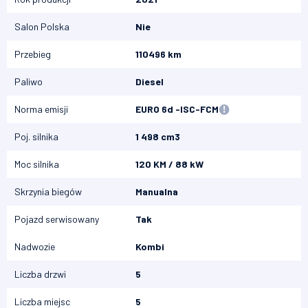
Salon Polska
Nie
Przebieg
110496 km
Paliwo
Diesel
Norma emisji
EURO 6d -ISC-FCM
Poj. silnika
1 498 cm3
Moc silnika
120 KM / 88 kW
Skrzynia biegów
Manualna
Pojazd serwisowany
Tak
Nadwozie
Kombi
Liczba drzwi
5
Liczba miejsc
5