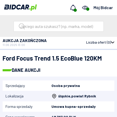
Mój Bidcar
AUKCJA ZAKOŃCZONA
Liczba ofert (0)
11.06.2025 13:00
Bidcar
Aukcje
Ford Focus Trend 1.5 EcoBlue 120KM
Ford Focus Trend 1.5 EcoBlue 120KM
DANE AUKCJI
Sprzedający
Osoba prywatna
Lokalizacja
śląskie
,
powiat Rybnik
Forma sprzedaży
Umowa kupna-sprzedaży
Cena wywoławcza
48 767,00 PLN