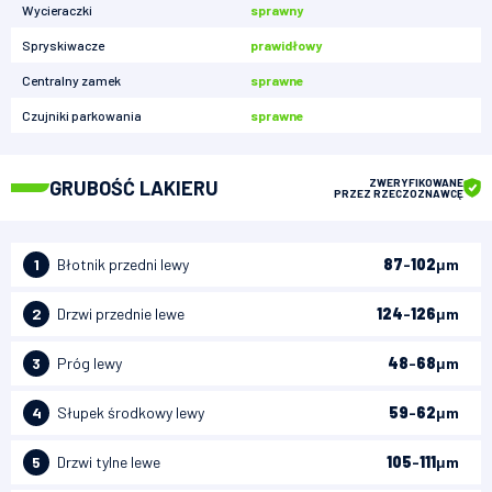
Wycieraczki
sprawny
Spryskiwacze
prawidłowy
Centralny zamek
sprawne
Czujniki parkowania
sprawne
GRUBOŚĆ LAKIERU
ZWERYFIKOWANE
PRZEZ RZECZOZNAWCĘ
1
Błotnik przedni lewy
87
-
102
μm
2
Drzwi przednie lewe
124
-
126
μm
3
Próg lewy
48
-
68
μm
4
Słupek środkowy lewy
59
-
62
μm
5
Drzwi tylne lewe
105
-
111
μm