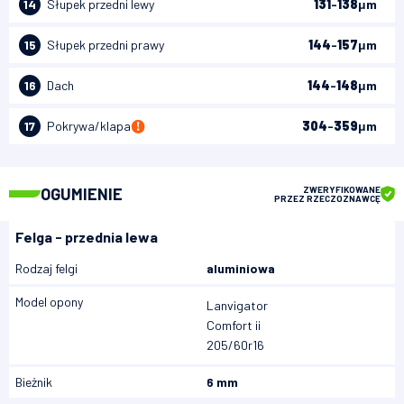
14
Słupek przedni lewy
131
-
138
μm
15
Słupek przedni prawy
144
-
157
μm
16
Dach
144
-
148
μm
17
Pokrywa/klapa
304
-
359
μm
200-300
OGUMIENIE
ZWERYFIKOWANE
PRZEZ RZECZOZNAWCĘ
Felga - przednia lewa
Rodzaj felgi
aluminiowa
300-500
Model opony
Lanvigator
Comfort ii
205/60r16
Bieżnik
6 mm