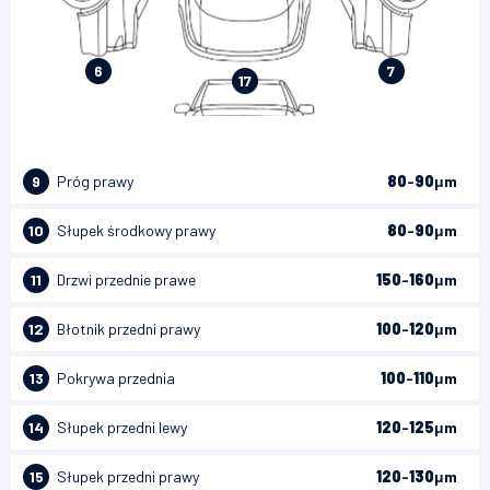
6
7
17
9
Próg prawy
80
-
90
μm
10
Słupek środkowy prawy
80
-
90
μm
11
Drzwi przednie prawe
150
-
160
μm
12
Błotnik przedni prawy
100
-
120
μm
13
Pokrywa przednia
100
-
110
μm
14
Słupek przedni lewy
120
-
125
μm
15
Słupek przedni prawy
120
-
130
μm