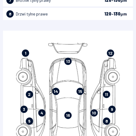
7
Błotnik tylny prawy
120
-
130
μm
8
Drzwi tylne prawe
120
-
130
μm
1
12
13
14
15
2
11
3
9
4
10
16
5
8