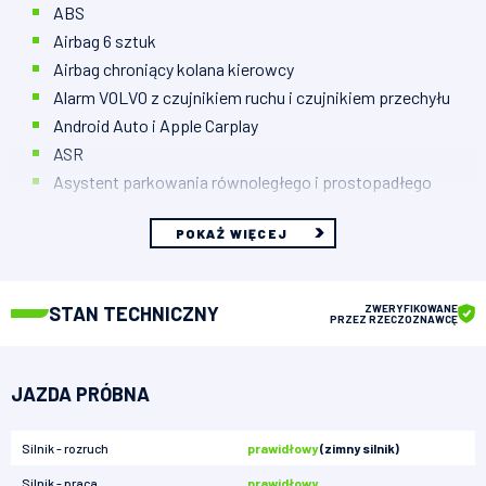
ABS
Airbag 6 sztuk
Airbag chroniący kolana kierowcy
Alarm VOLVO z czujnikiem ruchu i czujnikiem przechyłu
Android Auto i Apple Carplay
ASR
Asystent parkowania równoległego i prostopadłego
POKAŻ WIĘCEJ
STAN TECHNICZNY
ZWERYFIKOWANE
PRZEZ RZECZOZNAWCĘ
JAZDA PRÓBNA
Silnik - rozruch
prawidłowy
(zimny silnik)
Silnik - praca
prawidłowy