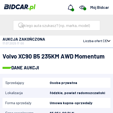
Mój Bidcar
AUKCJA ZAKOŃCZONA
Liczba ofert (3)
17.07.2025 17:00
Bidcar
Aukcje
Volvo XC90 B5 235KM AWD Momentum
Volvo XC90 B5 235KM AWD Momentum
DANE AUKCJI
Sprzedający
Osoba prywatna
Lokalizacja
łódzkie, powiat radomszczański
Forma sprzedaży
Umowa kupna-sprzedaży
Cena wywoławcza
65 054,00 PLN