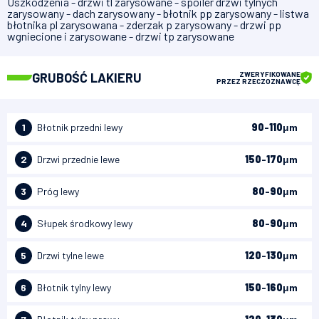
Uszkodzenia - drzwi tl zarysowane - spoiler drzwi tylnych
zarysowany - dach zarysowany - błotnik pp zarysowany - listwa
błotnika pl zarysowana - zderzak p zarysowany - drzwi pp
wgniecione i zarysowane - drzwi tp zarysowane
GRUBOŚĆ LAKIERU
ZWERYFIKOWANE
PRZEZ RZECZOZNAWCĘ
1
Błotnik przedni lewy
90
-
110
μm
2
Drzwi przednie lewe
150
-
170
μm
3
Próg lewy
80
-
90
μm
4
Słupek środkowy lewy
80
-
90
μm
5
Drzwi tylne lewe
120
-
130
μm
6
Błotnik tylny lewy
150
-
160
μm