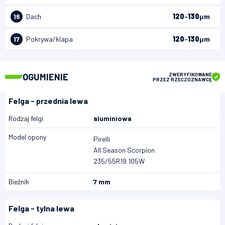
16
Dach
120
-
130
μm
17
Pokrywa/klapa
120
-
130
μm
OGUMIENIE
ZWERYFIKOWANE
PRZEZ RZECZOZNAWCĘ
Felga - przednia lewa
Rodzaj felgi
aluminiowa
Model opony
Pirelli
All Season Scorpion
235/55R19 105W
Bieżnik
7 mm
Felga - tylna lewa