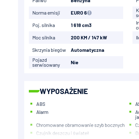
Paliwo
Benzyna
P
K
Norma emisji
EURO 6
s
I
Poj. silnika
1 618 cm3
o
Moc silnika
200 KM / 147 kW
I
Skrzynia biegów
Automatyczna
Pojazd
Nie
serwisowany
WYPOSAŻENIE
ABS
A
Alarm
A
j
Chromowane obramowanie szyb bocznych
C
Czujnik deszczu i świateł
D