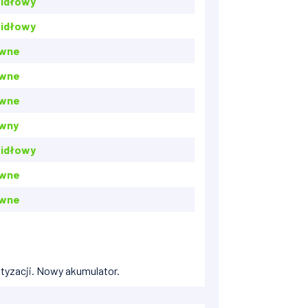
idłowy
idłowy
awne
awne
awne
wny
idłowy
awne
awne
atyzacji. Nowy akumulator.