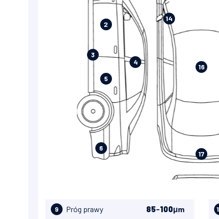
14
2
3
4
16
5
6
17
Próg prawy
85
-
100
μm
9