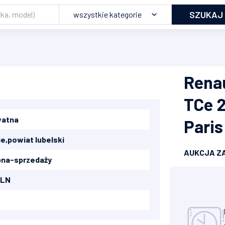
SZUKAJ
wszystkie kategorie
Renau
TCe 2
watna
Paris
ie
,
powiat lubelski
AUKCJA Z
na-sprzedaży
PLN