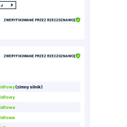
EJ
ZWERYFIKOWANE
PRZEZ RZECZOZNAWCĘ
ZWERYFIKOWANE
PRZEZ RZECZOZNAWCĘ
idłowy
(zimny silnik)
idłowy
idłowa
idłowe