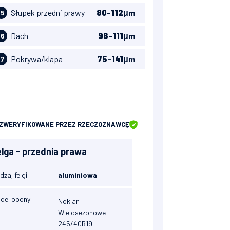
Słupek przedni prawy
80
-
112
μm
15
Dach
96
-
111
μm
16
Pokrywa/klapa
75
-
141
μm
17
ZWERYFIKOWANE
PRZEZ RZECZOZNAWCĘ
elga - przednia prawa
dzaj felgi
aluminiowa
del opony
Nokian
Wielosezonowe
245/40R19