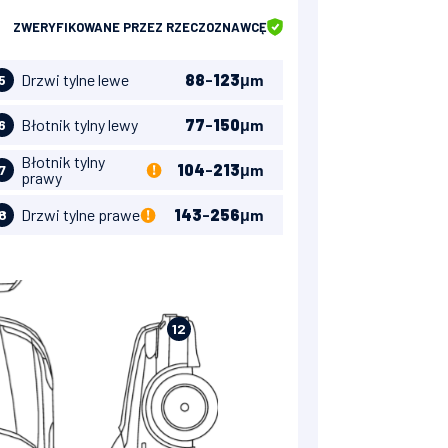
ZWERYFIKOWANE
PRZEZ RZECZOZNAWCĘ
Drzwi tylne lewe
88
-
123
μm
5
Błotnik tylny lewy
77
-
150
μm
6
Błotnik tylny
104
-
213
μm
7
prawy
200-300
Drzwi tylne prawe
143
-
256
μm
8
200-300
12
300-500
300-500