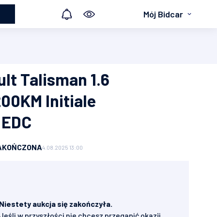
Mój Bidcar
lt Talisman 1.6
00KM Initiale
 EDC
AKOŃCZONA
4.08.2025 13:00
Niestety aukcja się zakończyła.
Jeśli w przyszłości nie chcesz przegapić okazji,