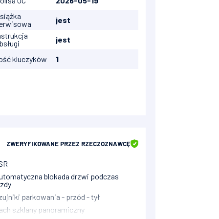
olisa OC
2026-05-19
siążka
jest
erwisowa
nstrukcja
jest
bsługi
lość kluczyków
1
ZWERYFIKOWANE
PRZEZ RZECZOZNAWCĘ
SR
utomatyczna blokada drzwi podczas
azdy
zujniki parkowania - przód - tył
ach szklany panoramiczny