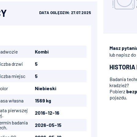
CY
DATA OGLĘDZIN: 27.07.2025
Masz pytani
adwozie
Kombi
lub napisz do
iczba drzwi
5
HISTORIA
iczba miejsc
5
Badania techn
kradzież?
le Paris EDC
olor
Niebieski
Pobierz
bezp
pojazdu.
asa własna
1569 kg
ata pierwszej
2016-12-16
ej.
ermin badania
2026-05-15
ech.