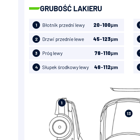
GRUBOŚĆ LAKIERU
Błotnik przedni lewy
20
-
100
μm
1
Drzwi przednie lewe
45
-
123
μm
2
Próg lewy
78
-
110
μm
3
Słupek środkowy lewy
48
-
112
μm
4
1
13