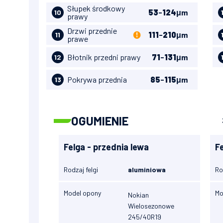
Słupek środkowy
53
-
124
μm
10
prawy
Drzwi przednie
111
-
210
μm
11
prawe
200-300
Błotnik przedni prawy
71
-
131
μm
12
Pokrywa przednia
85
-
115
μm
13
OGUMIENIE
300-500
Felga - przednia lewa
F
Rodzaj felgi
aluminiowa
Ro
Model opony
Mo
Nokian
Wielosezonowe
245/40R19