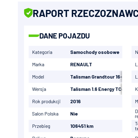
RAPORT RZECZOZNAW
DANE POJAZDU
Kategoria
Samochody osobowe
N
Marka
RENAULT
L
Model
Talisman Grandtour 16-20
L
Wersja
Talisman 1.6 Energy TCe Initia
K
Rok produkcji
2016
M
D
Salon Polska
Nie
r
T
Przebieg
106451 km
t