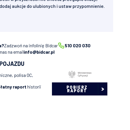
dodaj aukcje do ulubionych i ustaw przypomnienie.
a?
Zadzwoń na infolinię Bidcar
510 020 030
 nas na email
info@bidcar.pl
 POJAZDU
iczne, polisa OC,
łatny raport
historii
POBIERZ
RAPORT