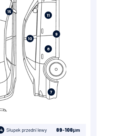
15
11
9
10
8
7
Słupek przedni lewy
89
-
108
μm
14