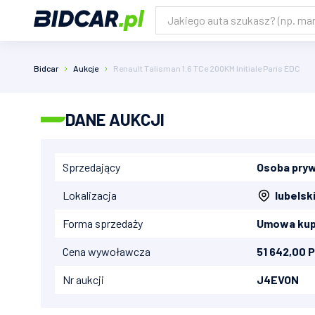
Bidcar
Aukcje
Renault Talisman 1.6 TCe 200KM Initiale Paris EDC
DANE AUKCJI
Sprzedający
Osoba pry
Lokalizacja
lubelsk
Forma sprzedaży
Umowa kup
Cena wywoławcza
51 642,00 
Nr aukcji
J4EVON