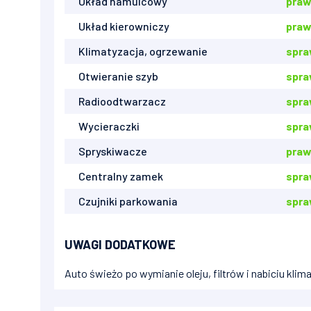
Układ hamulcowy
praw
Układ kierowniczy
praw
Klimatyzacja, ogrzewanie
spr
Otwieranie szyb
spr
Radioodtwarzacz
spr
Wycieraczki
spra
Spryskiwacze
praw
Centralny zamek
spr
Czujniki parkowania
spr
UWAGI DODATKOWE
Auto świeżo po wymianie oleju, filtrów i nabiciu klim