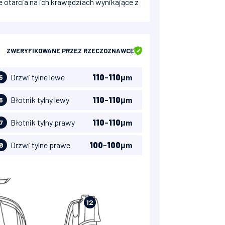
e otarcia na ich krawędziach wynikające z
ZWERYFIKOWANE
PRZEZ RZECZOZNAWCĘ
Drzwi tylne lewe
110
-
110
μm
5
Błotnik tylny lewy
110
-
110
μm
6
Błotnik tylny prawy
110
-
110
μm
7
Drzwi tylne prawe
100
-
100
μm
8
12