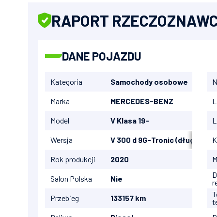
RAPORT RZECZOZNAW
DANE POJAZDU
Kategoria
Samochody osobowe
N
Marka
MERCEDES-BENZ
L
Model
V Klasa 19-
L
Wersja
V 300 d 9G-Tronic (długi)
K
Rok produkcji
2020
M
D
Salon Polska
Nie
r
T
Przebieg
133157 km
t