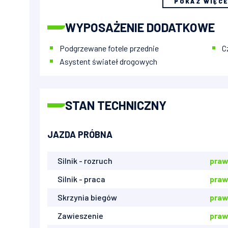
POKAŻ WIĘC
WYPOSAŻENIE DODATKOWE
Podgrzewane fotele przednie
C
Asystent świateł drogowych
STAN TECHNICZNY
JAZDA PRÓBNA
Silnik - rozruch
praw
Silnik - praca
praw
Skrzynia biegów
praw
Zawieszenie
praw