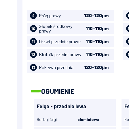
Próg prawy
120
-
120
μm
9
Słupek środkowy
110
-
110
μm
10
prawy
Drzwi przednie prawe
110
-
110
μm
11
Błotnik przedni prawy
110
-
110
μm
12
Pokrywa przednia
120
-
120
μm
13
OGUMIENIE
Felga - przednia lewa
F
Rodzaj felgi
aluminiowa
Ro