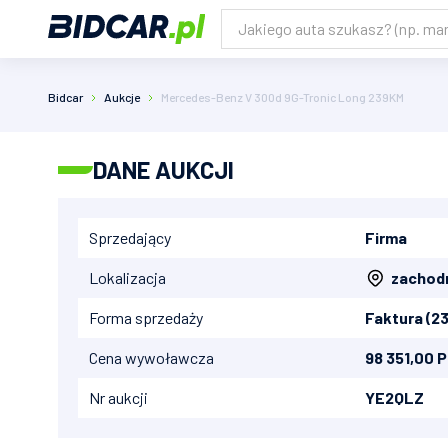
Bidcar
Aukcje
Mercedes-Benz V 300d 9G-Tronic Long 239KM
DANE AUKCJI
Sprzedający
Firma
Lokalizacja
zachod
Forma sprzedaży
Faktura (2
Cena wywoławcza
98 351,00 
Nr aukcji
YE2QLZ