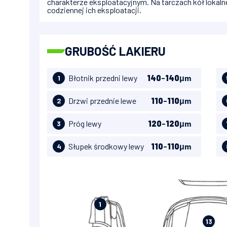
charakterze eksploatacyjnym. Na tarczach kół lokaln
codziennej ich eksploatacji.
GRUBOŚĆ LAKIERU
Błotnik przedni lewy
140
-
140
μm
1
Drzwi przednie lewe
110
-
110
μm
2
Próg lewy
120
-
120
μm
3
Słupek środkowy lewy
110
-
110
μm
4
1
13