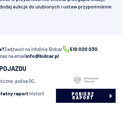
dodaj aukcje do ulubionych i ustaw przypomnienie.
a?
Zadzwoń na infolinię Bidcar
510 020 030
 nas na email
info@bidcar.pl
 POJAZDU
iczne, polisa OC,
łatny raport
historii
POBIERZ
RAPORT