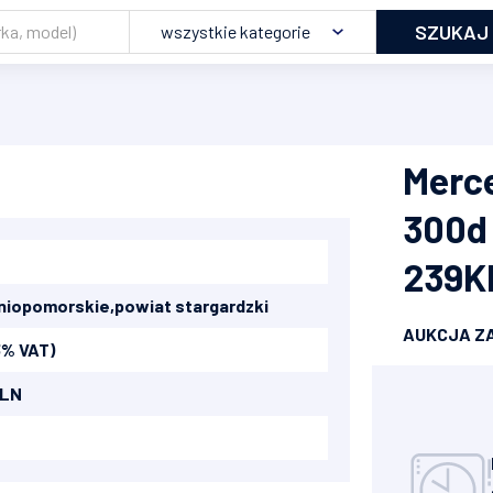
SZUKAJ
wszystkie kategorie
Merc
300d
239K
niopomorskie
,
powiat stargardzki
AUKCJA Z
3% VAT)
PLN