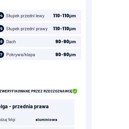
Słupek przedni lewy
110
-
110
μm
14
Słupek przedni prawy
110
-
110
μm
15
Dach
90
-
90
μm
16
Pokrywa/klapa
90
-
90
μm
17
ZWERYFIKOWANE
PRZEZ RZECZOZNAWCĘ
elga - przednia prawa
dzaj felgi
aluminiowa