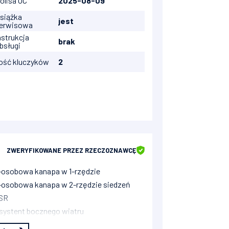
olisa OC
2025-08-09
siążka
jest
erwisowa
nstrukcja
brak
bsługi
lość kluczyków
2
ZWERYFIKOWANE
PRZEZ RZECZOZNAWCĘ
-osobowa kanapa w 1-rzędzie
-osobowa kanapa w 2-rzędzie siedzeń
SR
systent bocznego wiatru