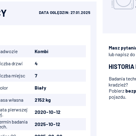
CY
DATA OGLĘDZIN: 27.01.2025
Masz pytani
adwozie
Kombi
lub napisz do
iczba drzwi
4
HISTORIA
iczba miejsc
7
Badania techn
kradzież?
olor
Biały
Pobierz
bezp
pojazdu.
asa własna
2152 kg
ata pierwszej
2020-10-12
ej.
ermin badania
2025-10-12
ech.