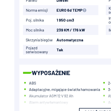
Paliwo
Diesel
P
K
Norma emisji
EURO 6d TEMP
s
I
Poj. silnika
1 950 cm3
o
Moc silnika
239 KM / 176 kW
I
Skrzynia biegów
Automatyczna
Pojazd
Tak
serwisowany
WYPOSAŻENIE
ABS
2
Adaptacyjne, migające światła hamowania
3
Akumulator AGM 12 V 92 Ah
A
Alarm antywłamaniowy
A