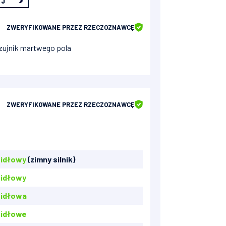
EJ
ZWERYFIKOWANE
PRZEZ RZECZOZNAWCĘ
zujnik martwego pola
ZWERYFIKOWANE
PRZEZ RZECZOZNAWCĘ
idłowy
(zimny silnik)
idłowy
idłowa
idłowe