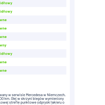
idłowy
idłowy
awne
awne
awne
wny
idłowy
awne
awne
owany w serwisie Mercedesa w Niemczech,
000 km. Olej w skrzyni biegów wymieniony
owej strefie punktowe odpryski lakieru o