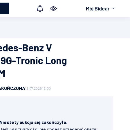
Mój Bidcar
edes-Benz V
 9G-Tronic Long
M
AKOŃCZONA
18.07.2025 16:00
Niestety aukcja się zakończyła.
Jeśli w przyszłości nie chcesz przegapić okazji,