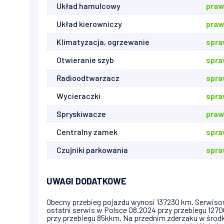
Układ hamulcowy
praw
Układ kierowniczy
praw
Klimatyzacja, ogrzewanie
spr
Otwieranie szyb
spr
Radioodtwarzacz
spr
Wycieraczki
spra
Spryskiwacze
praw
Centralny zamek
spr
Czujniki parkowania
spr
UWAGI DODATKOWE
Obecny przebieg pojazdu wynosi 137230 km. Serwis
ostatni serwis w Polsce 08.2024 przy przebiegu 127
przy przebiegu 85kkm. Na przednim zderzaku w środk