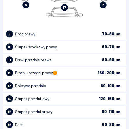
6
7
17
9
Próg prawy
70
-
80
μm
10
Słupek środkowy prawy
60
-
70
μm
11
Drzwi przednie prawe
80
-
90
μm
12
Błotnik przedni prawy
160
-
200
μm
200-300
13
Pokrywa przednia
80
-
100
μm
14
Słupek przedni lewy
120
-
160
μm
15
Słupek przedni prawy
80
-
110
μm
16
300-500
Dach
60
-
80
μm