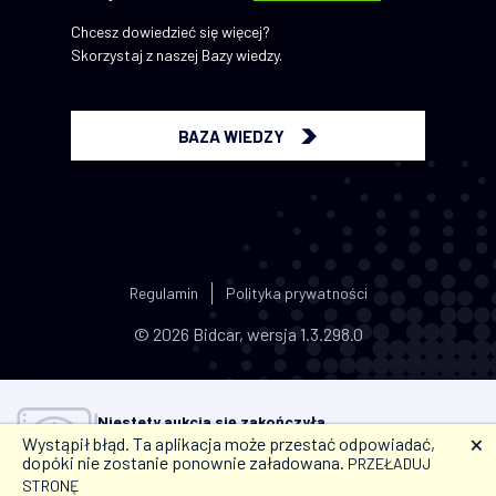
Chcesz dowiedzieć się więcej?
Skorzystaj z naszej Bazy wiedzy.
BAZA WIEDZY
Regulamin
Polityka prywatności
© 2026 Bidcar, wersja 1.3.298.0
Niestety aukcja się zakończyła.
Wystąpił błąd. Ta aplikacja może przestać odpowiadać,
🗙
Jeśli w przyszłości nie chcesz przegapić okazji,
dodaj
dopóki nie zostanie ponownie załadowana.
PRZEŁADUJ
aukcje do ulubionych i ustaw przypomnienie.
STRONĘ