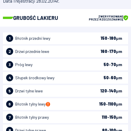
Data 1 rejestracji 28.02.2014r.
GRUBOŚĆ LAKIERU
ZWERYFIKOWANE
PRZEZ RZECZOZNAWCĘ
1
Błotnik przedni lewy
150
-
180
μm
2
Drzwi przednie lewe
160
-
170
μm
3
Próg lewy
50
-
70
μm
4
Słupek środkowy lewy
50
-
60
μm
5
Drzwi tylne lewe
120
-
140
μm
6
Błotnik tylny lewy
150
-
1100
μm
200-300
7
Błotnik tylny prawy
110
-
150
μm
8
Drzwi tylne prawe
80
-
100
μm