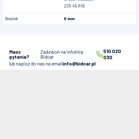
225 45 R19
Bieżnik
6 mm
510 020
Masz
Zadzwoń na infolinię
pytania?
Bidcar
030
lub napisz do nas na email
info@bidcar.pl