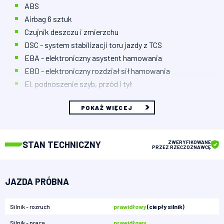
ABS
Airbag 6 sztuk
Czujnik deszczu i zmierzchu
DSC - system stabilizacji toru jazdy z TCS
EBA - elektroniczny asystent hamowania
EBD - elektroniczny rozdział sił hamowania
El. podnoszenie szyb, przód i tył
POKAŻ WIĘCEJ
STAN TECHNICZNY
ZWERYFIKOWANE
PRZEZ RZECZOZNAWCĘ
JAZDA PRÓBNA
Silnik - rozruch
prawidłowy
(ciepły silnik)
Silnik - praca
prawidłowy