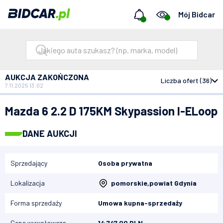
Mój Bidcar
AUKCJA ZAKOŃCZONA
Liczba ofert (36)
7.11.2025 13:02
Bidcar
Aukcje
Mazda 6 2.2 D 175KM Skypassion I-ELoop
Mazda 6 2.2 D 175KM Skypassion I-ELoop
DANE AUKCJI
Sprzedający
Osoba prywatna
Lokalizacja
pomorskie
,
powiat Gdynia
Forma sprzedaży
Umowa kupna-sprzedaży
Cena wywoławcza
14 747,00 PLN