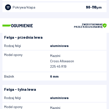
17
Pokrywa/klapa
90
-
110
μm
OGUMIENIE
ZWERYFIKOWANE
PRZEZ RZECZOZNAWCĘ
Felga - przednia lewa
Rodzaj felgi
aluminiowa
Model opony
Mazzini
Cross Allseason
225 45 R19
Bieżnik
6 mm
Felga - tylna lewa
Rodzaj felgi
aluminiowa
Model opony
Mazzini