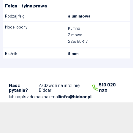
Felga - tylna prawa
Rodzaj felgi
aluminiowa
Model opony
Kumho
Zimowa
225/50R17
Bieżnik
8 mm
510 020
Masz
Zadzwoń na infolinię
pytania?
Bidcar
030
lub napisz do nas na email
info@bidcar.pl