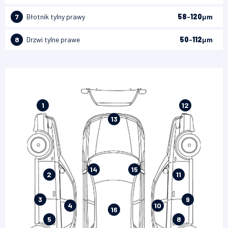
7
Błotnik tylny prawy
58
-
120
μm
8
Drzwi tylne prawe
50
-
112
μm
1
12
13
14
15
2
11
3
9
4
10
16
5
8