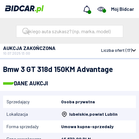
Mój Bidcar
AUKCJA ZAKOŃCZONA
Liczba ofert (17)
10.07.2025 13:00
Bidcar
Aukcje
Bmw 3 GT 318d 150KM Advantage
Bmw 3 GT 318d 150KM Advantage
DANE AUKCJI
Sprzedający
Osoba prywatna
Lokalizacja
lubelskie
,
powiat Lublin
Forma sprzedaży
Umowa kupna-sprzedaży
Cena wywoławcza
45 672,00 PLN