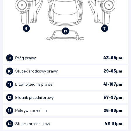
6
7
17
9
Próg prawy
43
-
69
μm
10
Słupek środkowy prawy
29
-
85
μm
11
Drzwi przednie prawe
41
-
107
μm
12
Błotnik przedni prawy
57
-
97
μm
13
Pokrywa przednia
25
-
63
μm
14
Słupek przedni lewy
43
-
91
μm