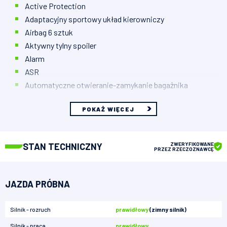
Active Protection
Adaptacyjny sportowy układ kierowniczy
Airbag 6 sztuk
Aktywny tylny spoiler
Alarm
ASR
Automatyczne otwieranie-zamykanie bagażnika
POKAŻ WIĘCEJ
STAN TECHNICZNY
ZWERYFIKOWANE
PRZEZ RZECZOZNAWCĘ
JAZDA PRÓBNA
Silnik - rozruch
prawidłowy
(zimny silnik)
Silnik - praca
prawidłowy