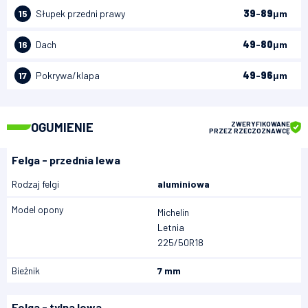
15
Słupek przedni prawy
39
-
89
μm
16
Dach
49
-
80
μm
17
Pokrywa/klapa
49
-
96
μm
OGUMIENIE
ZWERYFIKOWANE
PRZEZ RZECZOZNAWCĘ
Felga - przednia lewa
Rodzaj felgi
aluminiowa
Model opony
Michelin
Letnia
225/50R18
Bieżnik
7 mm
Felga - tylna lewa