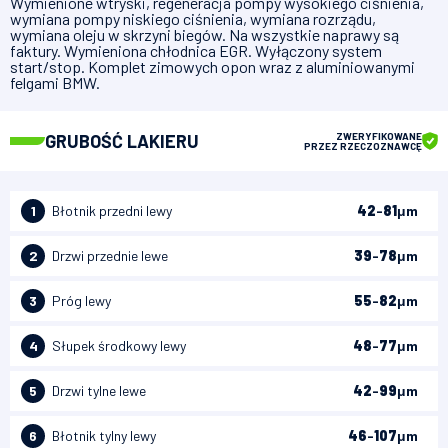
Wymienione wtryski, regeneracja pompy wysokiego ciśnienia,
wymiana pompy niskiego ciśnienia, wymiana rozrządu,
wymiana oleju w skrzyni biegów. Na wszystkie naprawy są
faktury. Wymieniona chłodnica EGR. Wyłączony system
start/stop. Komplet zimowych opon wraz z aluminiowanymi
felgami BMW.
GRUBOŚĆ LAKIERU
ZWERYFIKOWANE
PRZEZ RZECZOZNAWCĘ
1
Błotnik przedni lewy
42
-
81
μm
2
Drzwi przednie lewe
39
-
78
μm
3
Próg lewy
55
-
82
μm
4
Słupek środkowy lewy
48
-
77
μm
5
Drzwi tylne lewe
42
-
99
μm
6
Błotnik tylny lewy
46
-
107
μm