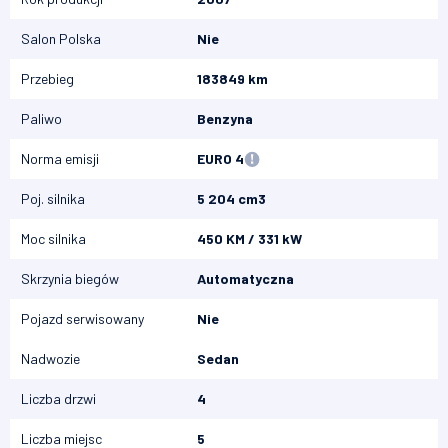
Salon Polska
Nie
Przebieg
183849 km
Paliwo
Benzyna
Norma emisji
EURO 4
Poj. silnika
5 204 cm3
Moc silnika
450 KM / 331 kW
Skrzynia biegów
Automatyczna
Pojazd serwisowany
Nie
Nadwozie
Sedan
Liczba drzwi
4
Liczba miejsc
5