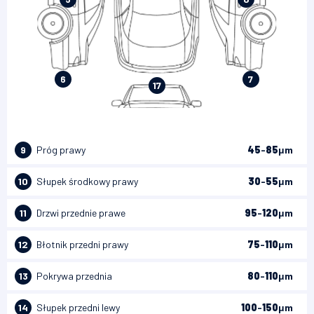
6
7
17
9
Próg prawy
45
-
85
μm
10
Słupek środkowy prawy
30
-
55
μm
11
Drzwi przednie prawe
95
-
120
μm
12
Błotnik przedni prawy
75
-
110
μm
13
Pokrywa przednia
80
-
110
μm
14
Słupek przedni lewy
100
-
150
μm