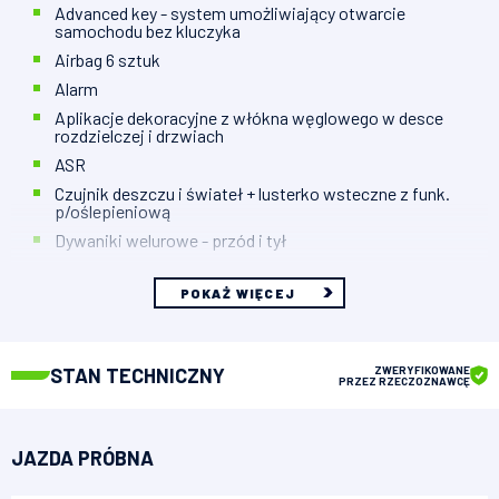
Advanced key - system umożliwiający otwarcie
samochodu bez kluczyka
Airbag 6 sztuk
Alarm
Aplikacje dekoracyjne z włókna węglowego w desce
rozdzielczej i drzwiach
ASR
Czujnik deszczu i świateł + lusterko wsteczne z funk.
p/oślepieniową
Dywaniki welurowe - przód i tył
POKAŻ WIĘCEJ
STAN TECHNICZNY
ZWERYFIKOWANE
PRZEZ RZECZOZNAWCĘ
JAZDA PRÓBNA