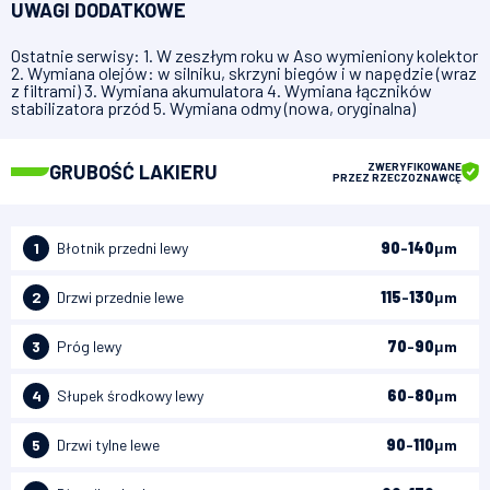
UWAGI DODATKOWE
Ostatnie serwisy: 1. W zeszłym roku w Aso wymieniony kolektor
2. Wymiana olejów: w silniku, skrzyni biegów i w napędzie (wraz
z filtrami) 3. Wymiana akumulatora 4. Wymiana łączników
stabilizatora przód 5. Wymiana odmy (nowa, oryginalna)
GRUBOŚĆ LAKIERU
ZWERYFIKOWANE
PRZEZ RZECZOZNAWCĘ
1
Błotnik przedni lewy
90
-
140
μm
2
Drzwi przednie lewe
115
-
130
μm
3
Próg lewy
70
-
90
μm
4
Słupek środkowy lewy
60
-
80
μm
5
Drzwi tylne lewe
90
-
110
μm