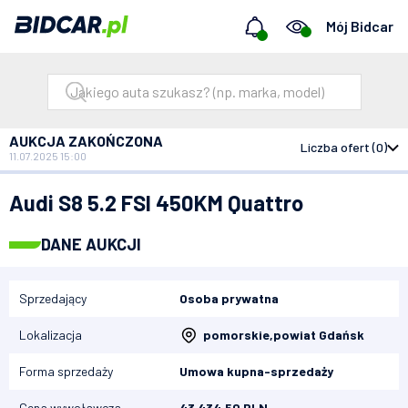
Mój Bidcar
AUKCJA ZAKOŃCZONA
Liczba ofert (0)
11.07.2025 15:00
Bidcar
Aukcje
Audi S8 5.2 FSI 450KM Quattro
Audi S8 5.2 FSI 450KM Quattro
DANE AUKCJI
Sprzedający
Osoba prywatna
Lokalizacja
pomorskie
,
powiat Gdańsk
Forma sprzedaży
Umowa kupna-sprzedaży
Cena wywoławcza
43 434,50 PLN