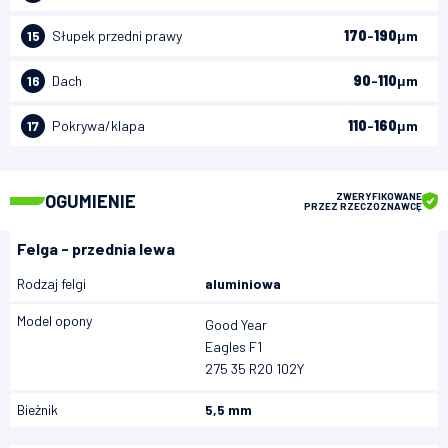
15
Słupek przedni prawy
170
-
190
μm
16
Dach
90
-
110
μm
17
Pokrywa/klapa
110
-
160
μm
OGUMIENIE
ZWERYFIKOWANE
PRZEZ RZECZOZNAWCĘ
Felga - przednia lewa
Rodzaj felgi
aluminiowa
Model opony
Good Year
Eagles F1
275 35 R20 102Y
Bieżnik
5,5 mm