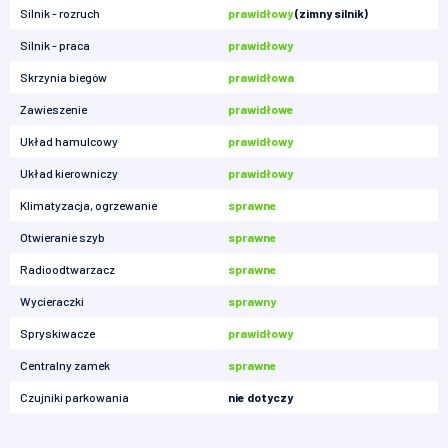
Silnik - rozruch
prawidłowy
(zimny silnik)
Silnik - praca
prawidłowy
Skrzynia biegów
prawidłowa
Zawieszenie
prawidłowe
Układ hamulcowy
prawidłowy
Układ kierowniczy
prawidłowy
Klimatyzacja, ogrzewanie
sprawne
Otwieranie szyb
sprawne
Radioodtwarzacz
sprawne
Wycieraczki
sprawny
Spryskiwacze
prawidłowy
Centralny zamek
sprawne
Czujniki parkowania
nie dotyczy